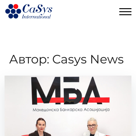
TOG
Автор:
Casys News